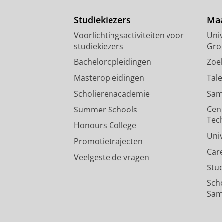
Studiekiezers
Maa
Voorlichtingsactiviteiten voor
Univ
studiekiezers
Gro
Bacheloropleidingen
Zoe
Masteropleidingen
Tal
Scholierenacademie
Sam
Cen
Summer Schools
Tec
Honours College
Uni
Promotietrajecten
Car
Veelgestelde vragen
Stu
Sch
Sam