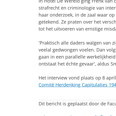
In Hotel De Wereld ging Frénk van 
strafrecht en criminologie van inte
haar onderzoek, in de zaal waar op
getekend. Ze praten over het versc
tot het uitvoeren van ernstige misd
'Praktisch alle daders walgen van zic
veelal gedwongen voelen. Dan volgt
gaan in een parallelle werkelijkhe
ontstaat het échte gevaar', aldus S
Het interview vond plaats op 8 apr
Comité Herdenking Capitulaties 19
Wereldgesprek met Alette Smeulers -
Pas uw cookie ins
Dit bericht is geplaatst door de Fac