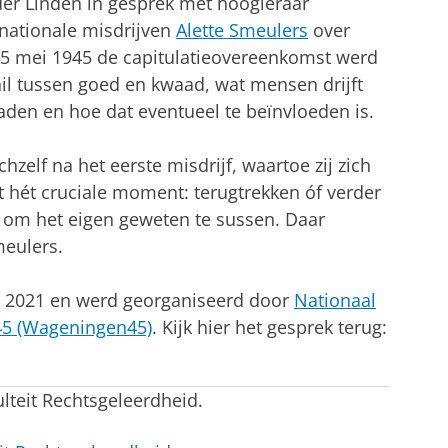
der Linden in gesprek met hoogleraar
rnationale misdrijven
Alette Smeulers
over
 5 mei 1945 de capitulatieovereenkomst werd
hil tussen goed en kwaad, wat mensen drijft
aden en hoe dat eventueel te beïnvloeden is.
hzelf na het eerste misdrijf, waartoe zij zich
 hét cruciale moment: terugtrekken óf verder
id om het eigen geweten te sussen. Daar
meulers.
il 2021 en werd georganiseerd door
Nationaal
45 (Wageningen45)
. Kijk hier het gesprek terug:
 Kan iedereen oorlogsmisdadiger worden?
tellingen aan
om deze video te zien
ulteit Rechtsgeleerdheid.