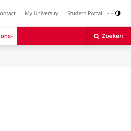
ontact
My University
Student Portal
Contr
Nederlands
English
 ons
Zoeken