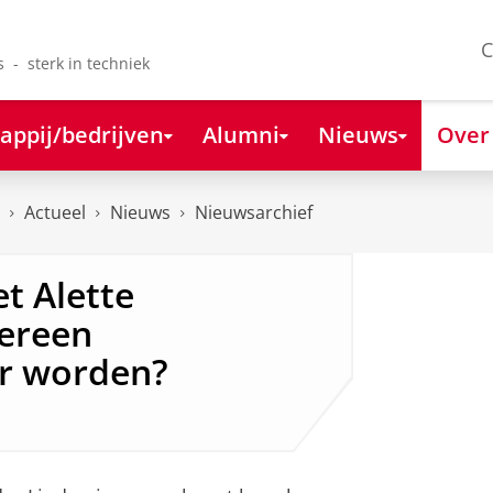
C
s - sterk in techniek
appij/bedrijven
Alumni
Nieuws
Over
Actueel
Nieuws
Nieuwsarchief
t Alette
dereen
r worden?