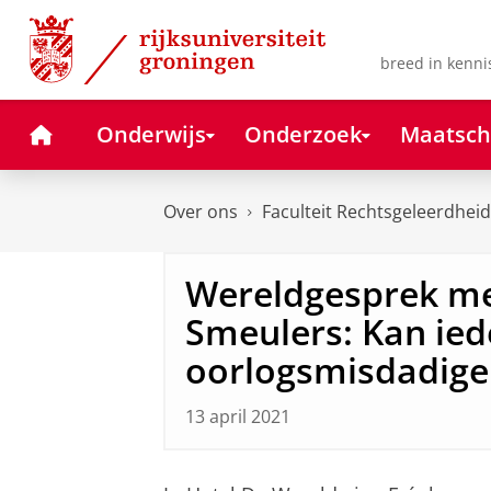
Skip
Skip
to
to
Content
Navigation
breed in kenni
Home
Onderwijs
Onderzoek
Maatsch
Over ons
Faculteit Rechtsgeleerdheid
Wereldgesprek me
Smeulers: Kan ie
oorlogsmisdadige
13 april 2021