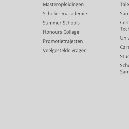
Masteropleidingen
Tal
Scholierenacademie
Sam
Cen
Summer Schools
Tec
Honours College
Uni
Promotietrajecten
Car
Veelgestelde vragen
Stu
Sch
Sam