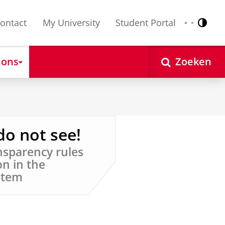
ontact
My University
Student Portal
Contr
Nederlands
English
 ons
Zoeken
do not see!
nsparency rules
on in the
stem