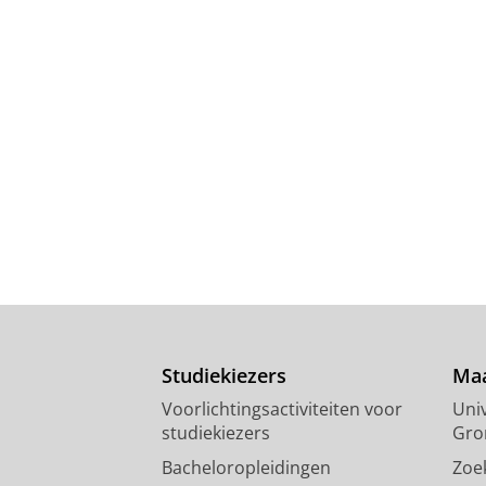
Studiekiezers
Maa
Voorlichtingsactiviteiten voor
Univ
studiekiezers
Gro
Bacheloropleidingen
Zoe