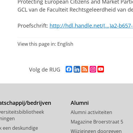
Protecting European Citizens and Market Parti
GCL van de Faculteit Rechtsgeleerdheid van d
Proefschrift:
http://hdl.handle.net/(...)a2-b65
View this page in:
English
F
L
R
I
Y
Volg de RUG
a
i
S
n
o
c
n
S
s
u
e
k
-
t
T
b
e
f
a
u
o
d
e
g
b
tschappij/bedrijven
Alumni
o
I
e
r
e
ersiteitsbibliotheek
Alumni activiteiten
k
n
d
a
-
ningen
p
-
R
m
k
Magazine Broerstraat 5
a
p
i
-
a
k een deskundige
Wijzigingen doorgeven