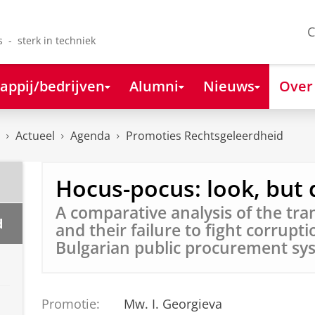
C
s - sterk in techniek
appij/bedrijven
Alumni
Nieuws
Over
Actueel
Agenda
Promoties Rechtsgeleerdheid
Hocus-pocus: look, but 
A comparative analysis of the tra
d
and their failure to fight corrupti
Bulgarian public procurement sy
Promotie:
Mw. I. Georgieva