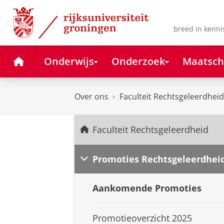
Skip
Skip
to
to
Content
Navigation
breed in kenni
Home
Onderwijs
Onderzoek
Maatsch
Over ons
Faculteit Rechtsgeleerdheid
Faculteit Rechtsgeleerdheid
Promoties Rechtsgeleerdhei
Aankomende Promoties
Promotieoverzicht 2025