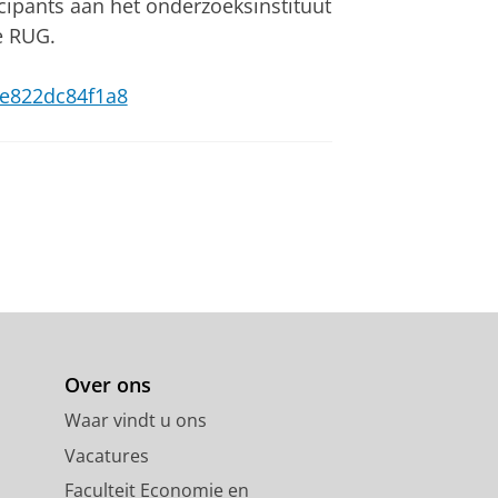
cipants aan het onderzoeksinstituut
e RUG.
7-e822dc84f1a8
Over ons
Waar vindt u ons
Vacatures
Faculteit Economie en