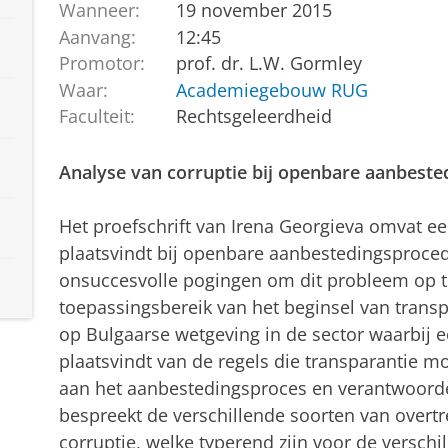
Wanneer:
19 november 2015
Aanvang:
12:45
Promotor:
prof. dr. L.W. Gormley
Waar:
Academiegebouw RUG
Faculteit:
Rechtsgeleerdheid
Analyse van corruptie bij openbare aanbeste
Het proefschrift van Irena Georgieva omvat ee
plaatsvindt bij openbare aanbestedingsproced
onsuccesvolle pogingen om dit probleem op t
toepassingsbereik van het beginsel van transpa
op Bulgaarse wetgeving in de sector waarbij e
plaatsvindt van de regels die transparantie 
aan het aanbestedingsproces en verantwoordel
bespreekt de verschillende soorten van overt
corruptie, welke typerend zijn voor de verschi