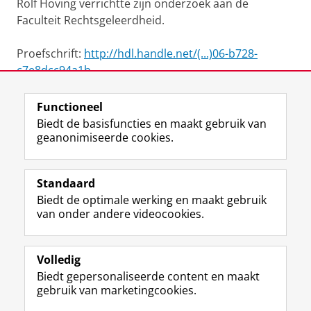
Rolf Hoving verrichtte zijn onderzoek aan de
Faculteit Rechtsgeleerdheid.
Proefschrift:
http://hdl.handle.net/(...)06-b728-
c7e8dcc94a1b
Functioneel
View this page in:
English
Biedt de basisfuncties en maakt gebruik van
geanonimiseerde cookies.
F
L
R
I
Y
Volg de RUG
a
i
S
n
o
Standaard
c
n
S
s
u
Biedt de optimale werking en maakt gebruik
e
k
-
t
T
Studiekiezers
van onder andere videocookies.
b
e
f
a
u
Maatschappij/bedrijven
o
d
e
g
b
o
I
e
r
e
Alumni
k
n
d
a
-
Volledig
p
-
R
m
k
Biedt gepersonaliseerde content en maakt
Over ons
a
p
i
-
a
gebruik van marketingcookies.
g
a
j
a
n