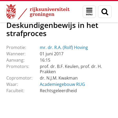
Skip
Skip
Over ons
Promoties Rechtsgeleerdheid
Menu
Zoek
to
to
en
Content
Navigation
zoeken
Deskundigenbewijs in het
strafproces
Promotie:
mr. dr. R.A. (Rolf) Hoving
Wanneer:
01 juni 2017
Aanvang:
16:15
Promotors:
prof. dr. B.F. Keulen, prof. dr. H.
Prakken
Copromotor:
dr. N.J.M. Kwakman
Waar:
Academiegebouw RUG
Faculteit:
Rechtsgeleerdheid