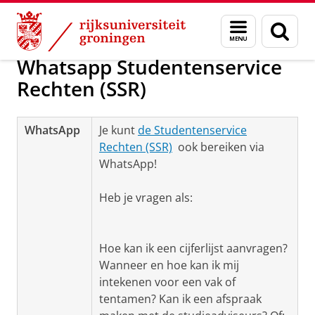
Skip
Skip
Over ons
Studentenservice Rechten
Menu
Zoek
to
to
en
Content
Navigation
zoeken
Whatsapp Studentenservice
Rechten (SSR)
WhatsApp
Je kunt
de Studentenservice
Rechten (SSR)
ook bereiken via
WhatsApp!
Heb je vragen als:
Hoe kan ik een cijferlijst aanvragen?
Wanneer en hoe kan ik mij
intekenen voor een vak of
tentamen? Kan ik een afspraak