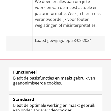
We doen er alles aan om je te
voorzien van de meest actuele en
juiste informatie. We zijn hierin niet
verantwoordelijk voor fouten,
weglatingen of misinterpretaties.
Laatst gewijzigd op 28-08-2024
Functioneel
View this page in:
English
Biedt de basisfuncties en maakt gebruik van
geanonimiseerde cookies.
F
L
R
I
Y
Volg de RUG
a
i
S
n
o
Standaard
c
n
S
s
u
Biedt de optimale werking en maakt gebruik
e
k
-
t
T
Studiekiezers
van onder andere videocookies.