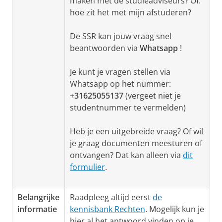
maken met de studieadviseurs? Of:
hoe zit het met mijn afstuderen?
De SSR kan jouw vraag snel
beantwoorden via
Whatsapp
!
Je kunt je vragen stellen via
Whatsapp op het nummer:
+31625055137
(vergeet niet je
studentnummer te vermelden)
Heb je een uitgebreide vraag? Of wil
je graag documenten meesturen of
ontvangen? Dat kan alleen via
dit
formulier
.
Belangrijke
Raadpleeg altijd eerst
de
informatie
kennisbank Rechten
. Mogelijk kun je
hier al het antwoord vinden op je