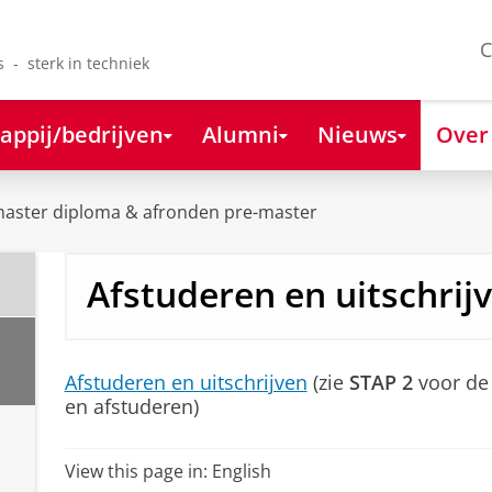
C
s - sterk in techniek
appij/bedrijven
Alumni
Nieuws
Over
aster diploma & afronden pre-master
Afstuderen en uitschrij
Afstuderen en uitschrijven
(zie
STAP 2
voor de 
en afstuderen)
View this page in:
English