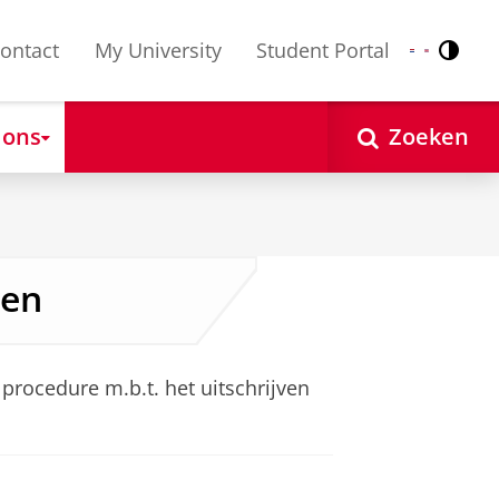
ontact
My University
Student Portal
Contr
Nederlands
English
 ons
Zoeken
ven
procedure m.b.t. het uitschrijven