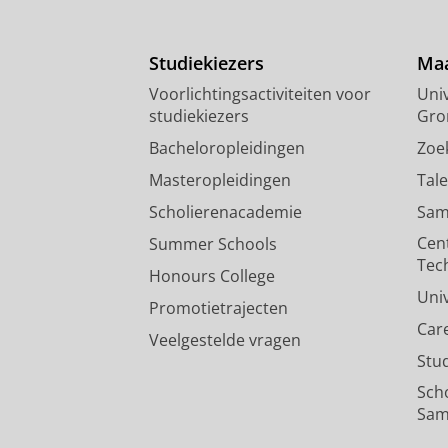
Studiekiezers
Maa
Voorlichtingsactiviteiten voor
Univ
studiekiezers
Gro
Bacheloropleidingen
Zoe
Masteropleidingen
Tal
Scholierenacademie
Sam
Cen
Summer Schools
Tec
Honours College
Uni
Promotietrajecten
Car
Veelgestelde vragen
Stu
Sch
Sam