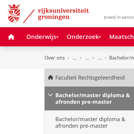
Skip
Skip
to
to
Content
Navigation
breed in kenni
Home
Onderwijs
Onderzoek
Maatsch
Over ons
Bachelor/m
Faculteit Rechtsgeleerdheid
Bachelor/master diploma &
afronden pre-master
Bachelor/master diploma &
afronden pre-master