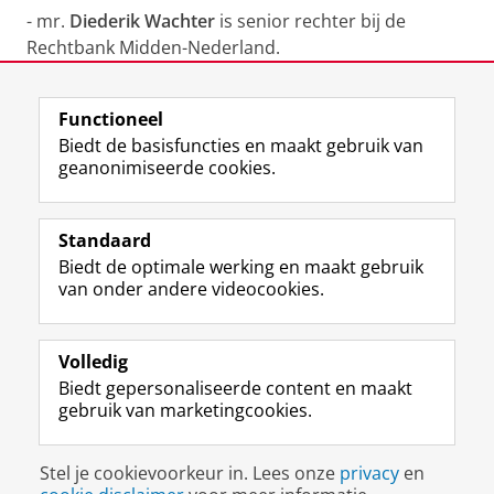
- mr.
Diederik Wachter
is senior rechter bij de
Rechtbank Midden-Nederland.
Laatst gewijzigd:
18 juni 2025 11:51
Functioneel
Biedt de basisfuncties en maakt gebruik van
geanonimiseerde cookies.
F
L
R
I
Y
Volg de RUG
a
i
S
n
o
Standaard
c
n
S
s
u
Biedt de optimale werking en maakt gebruik
e
k
-
t
T
Studiekiezers
van onder andere videocookies.
b
e
f
a
u
Maatschappij/bedrijven
o
d
e
g
b
o
I
e
r
e
Alumni
k
n
d
a
-
Volledig
p
-
R
m
k
Biedt gepersonaliseerde content en maakt
Over ons
a
p
i
-
a
gebruik van marketingcookies.
g
a
j
a
n
i
g
k
c
a
Disclaimer & Copyright
Privacy
Cookies
n
i
s
c
a
Stel je cookievoorkeur in. Lees onze
privacy
en
Inloggen
a
n
u
o
l