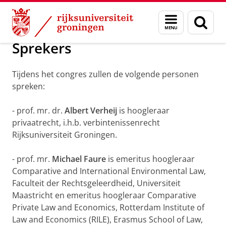
Skip
Skip
18e Letselschadecongres
Menu
Zoek
to
to
en
Content
Navigation
zoeken
Sprekers
Tijdens het congres zullen de volgende personen
spreken:
- prof. mr. dr.
Albert Verheij
is hoogleraar
privaatrecht, i.h.b. verbintenissenrecht
Rijksuniversiteit Groningen.
- prof. mr.
Michael Faure
is emeritus hoogleraar
Comparative and International Environmental Law,
Faculteit der Rechtsgeleerdheid, Universiteit
Maastricht en emeritus hoogleraar Comparative
Private Law and Economics, Rotterdam Institute of
Law and Economics (RILE), Erasmus School of Law,