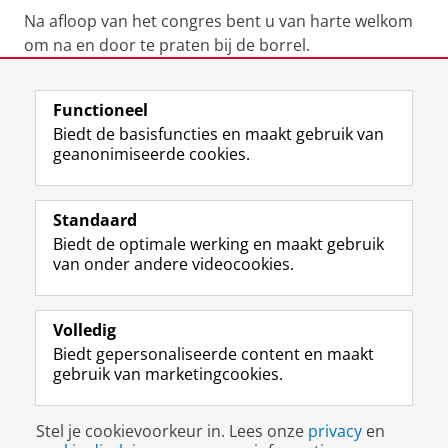
Na afloop van het congres bent u van harte welkom
om na en door te praten bij de borrel.
Laatst gewijzigd:
28 september 2022 13:09
Functioneel
Biedt de basisfuncties en maakt gebruik van
geanonimiseerde cookies.
F
L
R
I
Y
Volg de RUG
a
i
S
n
o
Standaard
c
n
S
s
u
Biedt de optimale werking en maakt gebruik
e
k
-
t
T
Studiekiezers
van onder andere videocookies.
b
e
f
a
u
Maatschappij/bedrijven
o
d
e
g
b
o
I
e
r
e
Alumni
k
n
d
a
-
Volledig
p
-
R
m
k
Biedt gepersonaliseerde content en maakt
Over ons
a
p
i
-
a
gebruik van marketingcookies.
g
a
j
a
n
i
g
k
c
a
Disclaimer & Copyright
Privacy
Cookies
n
i
s
c
a
Stel je cookievoorkeur in. Lees onze
privacy
en
Inloggen