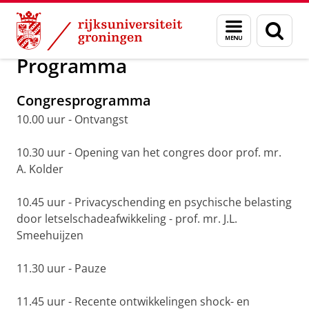
Skip
Skip
15e Letselschadecongres
Menu
Zoek
to
to
en
Content
Navigation
zoeken
Programma
Congresprogramma
10.00 uur - Ontvangst
10.30 uur - Opening van het congres door prof. mr.
A. Kolder
10.45 uur - Privacyschending en psychische belasting
door letselschadeafwikkeling - prof. mr. J.L.
Smeehuijzen
11.30 uur - Pauze
11.45 uur - Recente ontwikkelingen shock- en