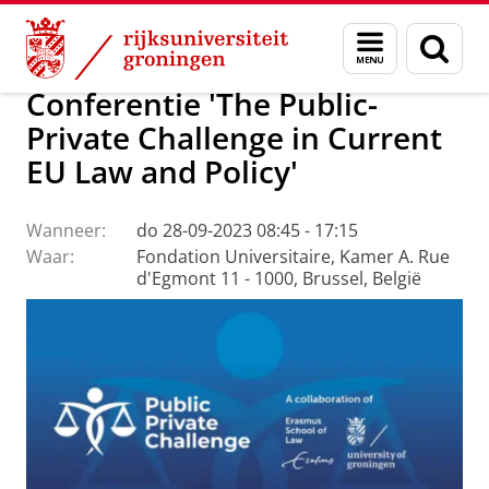
Skip
Skip
Over ons
Agenda
Menu
Zoek
to
to
en
Content
Navigation
zoeken
Conferentie 'The Public-
Private Challenge in Current
EU Law and Policy'
Wanneer:
do 28-09-2023 08:45 - 17:15
Waar:
Fondation Universitaire, Kamer A. Rue
d'Egmont 11 - 1000, Brussel, België