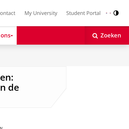
ontact
My University
Student Portal
Contr
Nederlands
English
 ons
Zoeken
en:
in de
w