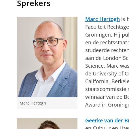
Sprekers
Marc Hertogh
is 
Faculteit Rechtsge
Groningen. Hij pub
en de rechtsstaat
studeerde rechten
aan de London Sch
Science. Marc wa
de University of O
California, Berkel
staatscommissie r
winnaar van de Be
Marc Hertogh
Award in Groning
Geerke van der B
en Cultuur en Lite