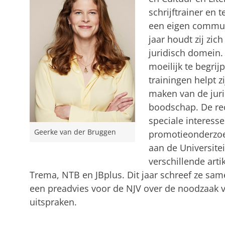
schrijftrainer en 
een eigen commun
jaar houdt zij zich
juridisch domein. 
moeilijk te begrij
trainingen helpt z
maken van de juri
boodschap. De rec
speciale interesse
Geerke van der Bruggen
promotieonderzoe
aan de Universitei
verschillende artik
Trema, NTB en JBplus. Dit jaar schreef ze sa
een preadvies voor de NJV over de noodzaak van
uitspraken.