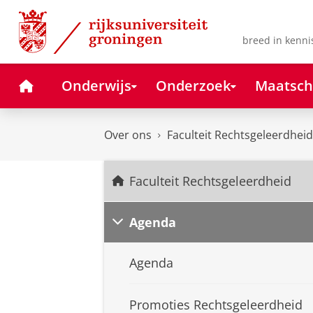
Skip
Skip
to
to
Content
Navigation
breed in kenni
Home
Onderwijs
Onderzoek
Maatsch
Over ons
Faculteit Rechtsgeleerdheid
Faculteit Rechtsgeleerdheid
Agenda
Agenda
Promoties Rechtsgeleerdheid