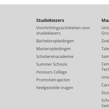
Studiekiezers
Maa
Voorlichtingsactiviteiten voor
Univ
studiekiezers
Gro
Bacheloropleidingen
Zoe
Masteropleidingen
Tal
Scholierenacademie
Sam
Cen
Summer Schools
Tec
Honours College
Uni
Promotietrajecten
Car
Veelgestelde vragen
Stu
Sch
Sam