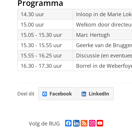
Programma
14.30 uur
Inloop in de Marie Lo
15.00 uur
Welkom door directeur
15.05 - 15.30 uur
Marc Hertogh
15.30 - 15.55 uur
Geerke van de Brugge
15.55 - 16.25 uur
Discussie (en eventuee
16.30 - 17.30 uur
Borrel in de Weberfo
Deel dit
Facebook
LinkedIn
F
L
R
I
Y
Volg de RUG
a
i
S
n
o