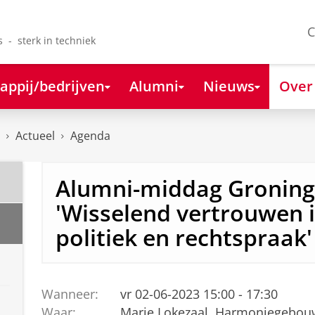
C
s - sterk in techniek
appij/bedrijven
Alumni
Nieuws
Over
Actueel
Agenda
Alumni-middag Groning
'Wisselend vertrouwen 
politiek en rechtspraak'
Wanneer:
vr 02-06-2023 15:00 - 17:30
Waar:
Marie Lokezaal, Harmoniegebou