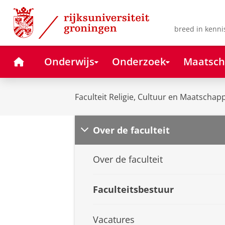
Skip
Skip
to
to
Content
Navigation
breed in kenni
Home
Onderwijs
Onderzoek
Maatsch
Faculteit Religie, Cultuur en Maatschapp
Over de faculteit
Over de faculteit
Faculteitsbestuur
Vacatures