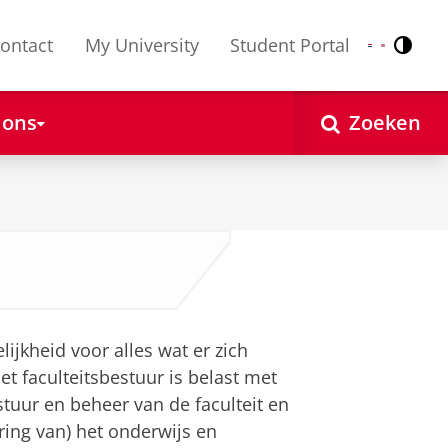
ontact
My University
Student Portal
Contr
Nederlands
English
 ons
Zoeken
ijkheid voor alles wat er zich
het faculteitsbestuur is belast met
stuur en beheer van de faculteit en
ering van) het onderwijs en