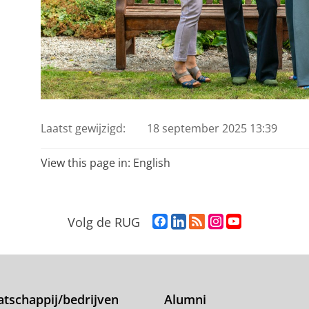
Laatst gewijzigd:
18 september 2025 13:39
View this page in:
English
F
L
R
I
Y
Volg de RUG
a
i
S
n
o
c
n
S
s
u
e
k
-
t
T
b
e
f
a
u
o
d
e
g
b
tschappij/bedrijven
Alumni