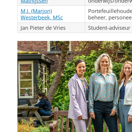
Mathijssen
onderwijs/onderw
M.J. (Marjon)
Portefeuillehoud
Westerbeek, MSc
beheer, personeel
Jan Pieter de Vries
Student-adviseur