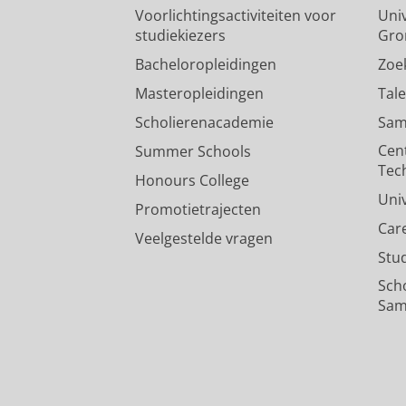
Voorlichtingsactiviteiten voor
Univ
studiekiezers
Gro
Bacheloropleidingen
Zoe
Masteropleidingen
Tal
Scholierenacademie
Sam
Cen
Summer Schools
Tec
Honours College
Uni
Promotietrajecten
Car
Veelgestelde vragen
Stu
Sch
Sam