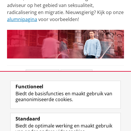
adviseur op het gebied van seksualiteit,
radicalisering en migratie. Nieuwsgierig? Kijk op onze
alumnipagina
voor voorbeelden!
Deel dit
Facebook
LinkedIn
Functioneel
View this page in:
English
Biedt de basisfuncties en maakt gebruik van
geanonimiseerde cookies.
F
L
R
I
Y
Volg de RUG
a
i
S
n
o
Standaard
c
n
S
s
u
Biedt de optimale werking en maakt gebruik
e
k
-
t
T
Studiekiezers