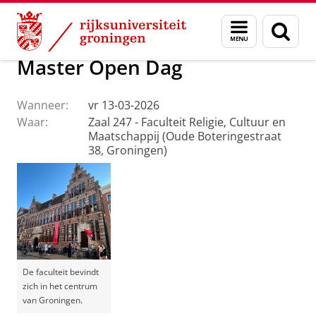
Skip
Skip
Faculteit Religie, Cultuur en Maatschappij
Agenda
Menu
Zoek
to
to
en
Content
Navigation
zoeken
Master Open Dag
Wanneer:
vr 13-03-2026
Waar:
Zaal 247 - Faculteit Religie, Cultuur en
Maatschappij (Oude Boteringestraat
38, Groningen)
De faculteit bevindt
zich in het centrum
van Groningen.