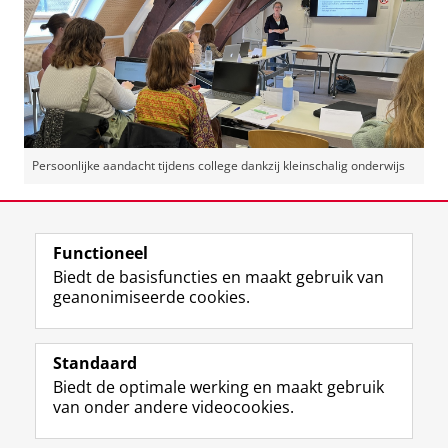
Persoonlijke aandacht tijdens college dankzij kleinschalig onderwijs
Deel dit
Facebook
LinkedIn
Functioneel
Biedt de basisfuncties en maakt gebruik van
geanonimiseerde cookies.
F
L
R
I
Y
Volg de RUG
a
i
S
n
o
Standaard
c
n
S
s
u
Biedt de optimale werking en maakt gebruik
e
k
-
t
T
Studiekiezers
van onder andere videocookies.
b
e
f
a
u
Maatschappij/bedrijven
o
d
e
g
b