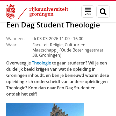
Skip
Skip
Faculteit Religie, Cultuur en Maatschappij
Agenda
Menu
Zoek
to
to
en
Content
Navigation
zoeken
Een Dag Student Theologie
Wanneer:
di 03-03-2026 11:00 - 16:00
Waar:
Faculteit Religie, Cultuur en
Maatschappij (Oude Boteringestraat
38, Groningen)
Overweeg je
Theologie
te gaan studeren? Wil je een
duidelijk beeld krijgen van wat de opleiding in
Groningen inhoudt, en ben je benieuwd waarin deze
opleiding zich onderscheidt van andere opleidingen
Theologie? Kom dan naar Een Dag Student en
ontdek het zelf!