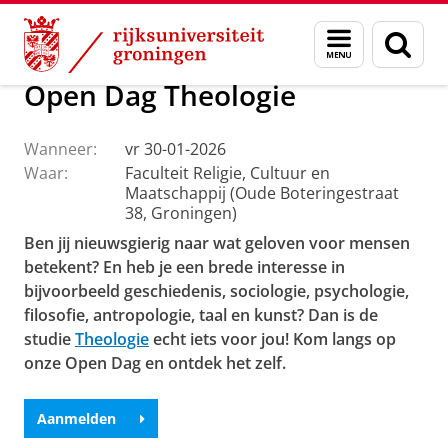
Skip
Skip
Faculteit Religie, Cultuur en Maatschappij
Agenda
Menu
Zoek
to
to
en
Content
Navigation
zoeken
Open Dag Theologie
Wanneer:
vr 30-01-2026
Waar:
Faculteit Religie, Cultuur en
Maatschappij (Oude Boteringestraat
38, Groningen)
Ben jij nieuwsgierig naar wat geloven voor mensen
betekent?
En heb je een brede interesse in
bijvoorbeeld geschiedenis, sociologie, psychologie,
filosofie, antropologie, taal en kunst? Dan is de
studie
Theologie
echt iets voor jou! Kom langs op
onze Open Dag en ontdek het zelf.
Aanmelden