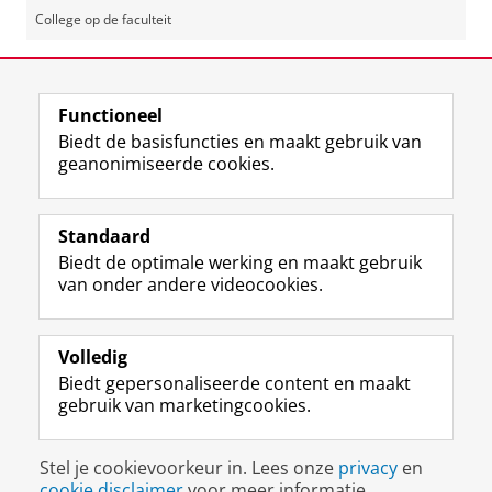
College op de faculteit
Deel dit
Facebook
LinkedIn
Functioneel
Biedt de basisfuncties en maakt gebruik van
geanonimiseerde cookies.
F
L
R
I
Y
Volg de RUG
a
i
S
n
o
Standaard
c
n
S
s
u
Biedt de optimale werking en maakt gebruik
e
k
-
t
T
Studiekiezers
van onder andere videocookies.
b
e
f
a
u
Maatschappij/bedrijven
o
d
e
g
b
o
I
e
r
e
Alumni
k
n
d
a
-
Volledig
p
-
R
m
k
Biedt gepersonaliseerde content en maakt
Over ons
a
p
i
-
a
gebruik van marketingcookies.
g
a
j
a
n
i
g
k
c
a
Disclaimer & Copyright
Privacy
Cookies
n
i
s
c
a
Stel je cookievoorkeur in. Lees onze
privacy
en
Inloggen
a
n
u
o
l
cookie disclaimer
voor meer informatie.