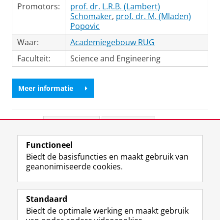
Promotors:
prof. dr. L.R.B. (Lambert)
Schomaker
,
prof. dr. M. (Mladen)
Popovic
Waar:
Academiegebouw RUG
Faculteit:
Science and Engineering
Meer informatie
Deel dit
Facebook
LinkedIn
Functioneel
View this page in:
English
Biedt de basisfuncties en maakt gebruik van
geanonimiseerde cookies.
F
L
R
I
Y
Volg de RUG
a
i
S
n
o
Standaard
c
n
S
s
u
Biedt de optimale werking en maakt gebruik
e
k
-
t
T
Studiekiezers