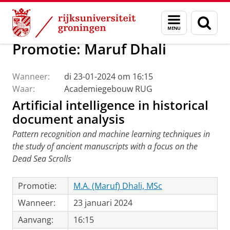
Skip
Skip
Faculteit Religie, Cultuur en Maatschappij
Agenda
Menu
Zoek
to
to
en
Content
Navigation
zoeken
Promotie: Maruf Dhali
Wanneer:
di 23-01-2024 om 16:15
Waar:
Academiegebouw RUG
Artificial intelligence in historical
document analysis
Pattern recognition and machine learning techniques in
the study of ancient manuscripts with a focus on the
Dead Sea Scrolls
Promotie:
M.A. (Maruf) Dhali, MSc
Wanneer:
23 januari 2024
Aanvang:
16:15