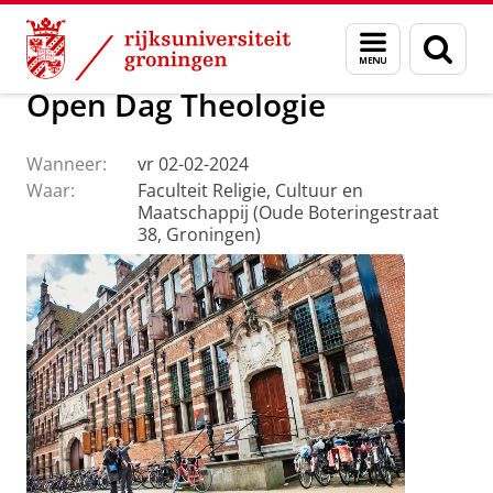
Skip
Skip
Faculteit Religie, Cultuur en Maatschappij
Agenda
Menu
Zoek
to
to
en
Content
Navigation
zoeken
Open Dag Theologie
Wanneer:
vr 02-02-2024
Waar:
Faculteit Religie, Cultuur en
Maatschappij (Oude Boteringestraat
38, Groningen)