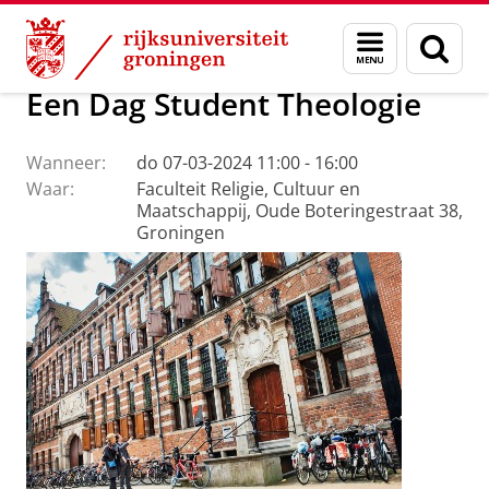
Skip
Skip
Faculteit Religie, Cultuur en Maatschappij
Agenda
Menu
Zoek
to
to
en
Content
Navigation
zoeken
Een Dag Student Theologie
Wanneer:
do 07-03-2024 11:00 - 16:00
Waar:
Faculteit Religie, Cultuur en
Maatschappij, Oude Boteringestraat 38,
Groningen