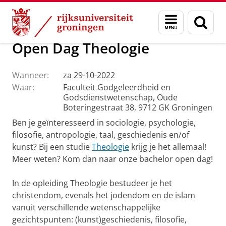
Skip
Skip
Faculteit Religie, Cultuur en Maatschappij
Agenda
Menu
Zoek
to
to
en
Content
Navigation
zoeken
Open Dag Theologie
Wanneer:
za 29-10-2022
Waar:
Faculteit Godgeleerdheid en
Godsdienstwetenschap, Oude
Boteringestraat 38, 9712 GK Groningen
Ben je geïnteresseerd in sociologie, psychologie,
filosofie, antropologie, taal, geschiedenis en/of
kunst? Bij een studie
Theologie
krijg je het allemaal!
Meer weten? Kom dan naar onze bachelor open dag!
In de opleiding Theologie bestudeer je het
christendom, evenals het jodendom en de islam
vanuit verschillende wetenschappelijke
gezichtspunten: (kunst)geschiedenis, filosofie,