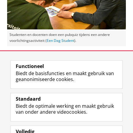
Studenten en docenten doen een pubquiz tijdens een andere
voorlichtingsactiviteit (
Een Dag Student
).
Deel dit
Facebook
LinkedIn
Functioneel
Biedt de basisfuncties en maakt gebruik van
geanonimiseerde cookies.
F
L
R
I
Y
Volg de RUG
a
i
S
n
o
Standaard
c
n
S
s
u
Biedt de optimale werking en maakt gebruik
e
k
-
t
T
Studiekiezers
van onder andere videocookies.
b
e
f
a
u
Maatschappij/bedrijven
o
d
e
g
b
o
I
e
r
e
Alumni
k
n
d
a
-
Volledig