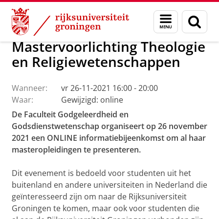
Skip
Skip
Faculteit Religie, Cultuur en Maatschappij
Agenda
Menu
Zoek
to
to
en
Content
Navigation
zoeken
Mastervoorlichting Theologie
en Religiewetenschappen
Wanneer:
vr 26-11-2021 16:00 - 20:00
Waar:
Gewijzigd: online
De Faculteit Godgeleerdheid en
Godsdienstwetenschap organiseert op 26 november
2021 een ONLINE informatiebijeenkomst om al haar
masteropleidingen te presenteren.
Dit evenement is bedoeld voor studenten uit het
buitenland en andere universiteiten in Nederland die
geïnteresseerd zijn om naar de Rijksuniversiteit
Groningen te komen, maar ook voor studenten die