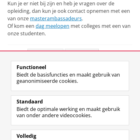
Kun je er niet bij zijn en heb je vragen over de
opleiding, dan kun je ook contact opnemen met een
van onze
masterambassadeurs
.
Of kom een
dag meelopen
met colleges met een van
onze studenten.
Deel dit
Facebook
LinkedIn
Functioneel
View this page in:
English
Biedt de basisfuncties en maakt gebruik van
geanonimiseerde cookies.
F
L
R
I
Y
Volg de RUG
a
i
S
n
o
Standaard
c
n
S
s
u
Biedt de optimale werking en maakt gebruik
e
k
-
t
T
Studiekiezers
van onder andere videocookies.
b
e
f
a
u
Maatschappij/bedrijven
o
d
e
g
b
o
I
e
r
e
Alumni
k
n
d
a
-
Volledig