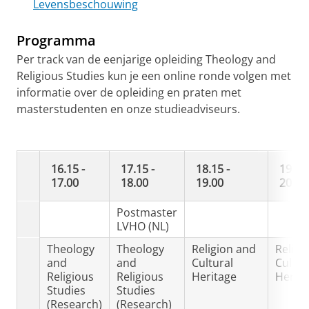
Levensbeschouwing
Programma
Per track van de eenjarige opleiding Theology and
Religious Studies kun je een online ronde volgen met
informatie over de opleiding en praten met
masterstudenten en onze studieadviseurs.
16.15 -
17.15 -
18.15 -
19.15 
17.00
18.00
19.00
20.00
Postmaster
LVHO (NL)
Theology
Theology
Religion and
Religi
and
and
Cultural
Cultur
Religious
Religious
Heritage
Herita
Studies
Studies
(Research)
(Research)