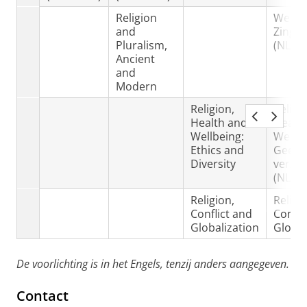
Religion
Werk 
and
Zingev
Pluralism,
(NL)
Ancient
and
Modern
Religion,
Religi
Health and
Healt
Wellbeing:
Wellbe
Ethics and
Geeste
Diversity
verzor
(NL)
Religion,
Religi
Conflict and
Confli
Globalization
Global
De voorlichting is in het Engels, tenzij anders aangegeven.
Contact