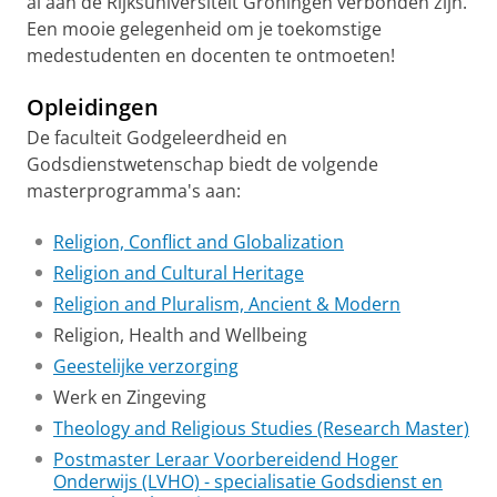
al aan de Rijksuniversiteit Groningen verbonden zijn.
Een mooie gelegenheid om je toekomstige
medestudenten en docenten te ontmoeten!
Opleidingen
De faculteit Godgeleerdheid en
Godsdienstwetenschap biedt de volgende
masterprogramma's aan:
Religion, Conflict and Globalization
Religion and Cultural Heritage
Religion and Pluralism, Ancient & Modern
Religion, Health and Wellbeing
Geestelijke verzorging
Werk en Zingeving
Theology and Religious Studies (Research Master)
Postmaster Leraar Voorbereidend Hoger
Onderwijs (LVHO) - specialisatie Godsdienst en