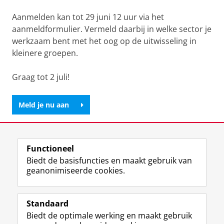
Aanmelden kan tot 29 juni 12 uur via het
aanmeldformulier. Vermeld daarbij in welke sector je
werkzaam bent met het oog op de uitwisseling in
kleinere groepen.
Graag tot 2 juli!
Meld je nu aan
Deel dit
Facebook
LinkedIn
Functioneel
Biedt de basisfuncties en maakt gebruik van
geanonimiseerde cookies.
F
L
R
I
Y
Volg de RUG
a
i
S
n
o
Standaard
c
n
S
s
u
Biedt de optimale werking en maakt gebruik
e
k
-
t
T
Studiekiezers