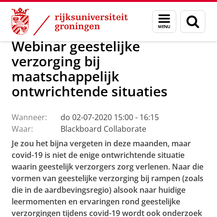
Skip
Skip
Faculteit Religie, Cultuur en Maatschappij
Agenda
Menu
Zoek
to
to
en
Content
Navigation
zoeken
Webinar geestelijke
verzorging bij
maatschappelijk
ontwrichtende situaties
Wanneer:
do 02-07-2020 15:00 - 16:15
Waar:
Blackboard Collaborate
Je zou het bijna vergeten in deze maanden, maar
covid-19 is niet de enige ontwrichtende situatie
waarin geestelijk verzorgers zorg verlenen. Naar die
vormen van geestelijke verzorging bij rampen (zoals
die in de aardbevingsregio) alsook naar huidige
leermomenten en ervaringen rond geestelijke
verzorgingen tijdens covid-19 wordt ook onderzoek