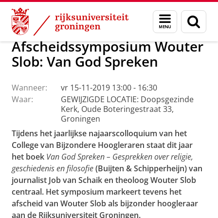
Skip
Skip
Faculteit Religie, Cultuur en Maatschappij
Agenda
Menu
Zoek
to
to
en
Content
Navigation
zoeken
Afscheidssymposium Wouter
Slob: Van God Spreken
Wanneer:
vr 15-11-2019 13:00 - 16:30
Waar:
GEWIJZIGDE LOCATIE: Doopsgezinde
Kerk, Oude Boteringestraat 33,
Groningen
Tijdens het jaarlijkse najaarscolloquium van het
College van Bijzondere Hoogleraren staat dit jaar
het boek
Van God Spreken – Gesprekken over religie,
geschiedenis en filosofie
(Buijten & Schipperheijn) van
journalist Job van Schaik en theoloog Wouter Slob
centraal.
Het symposium markeert tevens het
afscheid van Wouter Slob als bijzonder hoogleraar
aan de Rijksuniversiteit Groningen.