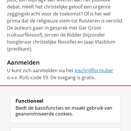
debat. Heeft het christelijke geloof een urgente
zeggingskracht voor de toekomst? Of is het wel
prima dat de religieuze stem tot fluisteren is verstild.
De auteurs gaan in gesprek met Ger Groot
(cultuurfilosoof), Jeroen de Ridder (bijzonder
hoogleraar christelijke filosofie) en Jaap Vlasblom
(predikant).
Aanmelden
U kunt zich aanmelden via het
inschrijfformulier
o.v.v. RUG-code 59. De toegang is gratis.
Deel dit
Facebook
LinkedIn
Functioneel
Biedt de basisfuncties en maakt gebruik van
geanonimiseerde cookies.
F
L
R
I
Y
Volg de RUG
a
i
S
n
o