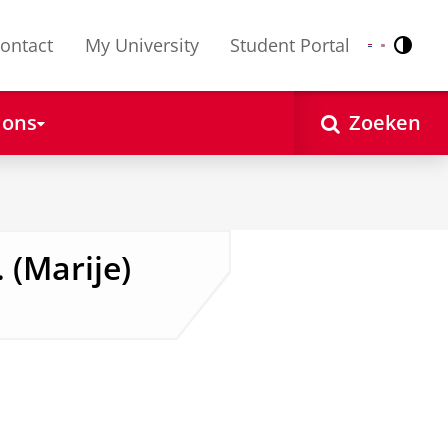
ontact
My University
Student Portal
Contr
Nederlands
English
 ons
Zoeken
 (Marije)