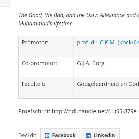
The Good, the Bad, and the Ugly: Allegiance and a
Muḥammad's lifetime
Promotor:
prof. dr. C.K.M. (Kocku)
Co-promotor:
G.J.A. Borg
Faculteit:
Godgeleerdheid en Go
Proefschrift: http://hdl.handle.net/(...)55-879e
Deel dit
Facebook
LinkedIn