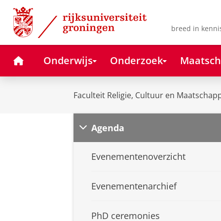
Skip
Skip
to
to
Content
Navigation
breed in kenni
Home
Onderwijs
Onderzoek
Maatsch
Faculteit Religie, Cultuur en Maatschapp
Agenda
Evenementenoverzicht
Evenementenarchief
PhD ceremonies