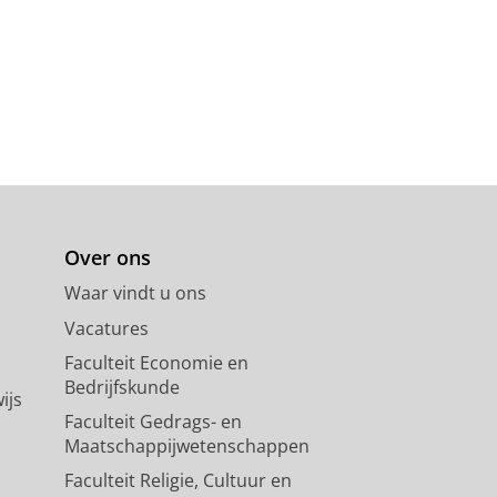
Over ons
Waar vindt u ons
Vacatures
Faculteit Economie en
Bedrijfskunde
ijs
Faculteit Gedrags- en
Maatschappijwetenschappen
Faculteit Religie, Cultuur en