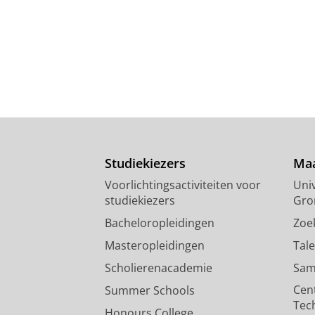
Studiekiezers
Maa
Voorlichtingsactiviteiten voor
Univ
studiekiezers
Gro
Bacheloropleidingen
Zoe
Masteropleidingen
Tal
Scholierenacademie
Sam
Cen
Summer Schools
Tec
Honours College