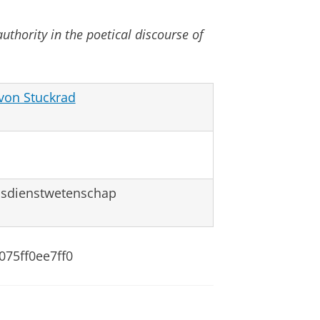
uthority in the poetical discourse of
 von Stuckrad
dsdienstwetenschap
-075ff0ee7ff0