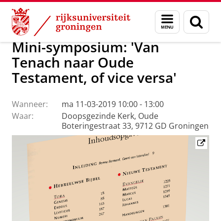
Skip
Skip
Faculteit Religie, Cultuur en Maatschappij
Agenda
Menu
Zoek
to
to
en
Content
Navigation
zoeken
Mini-symposium: 'Van
Tenach naar Oude
Testament, of vice versa'
Wanneer:
ma 11-03-2019 10:00 - 13:00
Waar:
Doopsgezinde Kerk, Oude
Boteringestraat 33, 9712 GD Groningen