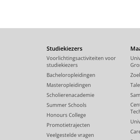
Studiekiezers
Maa
Voorlichtingsactiviteiten voor
Univ
studiekiezers
Gro
Bacheloropleidingen
Zoe
Masteropleidingen
Tal
Scholierenacademie
Sam
Cen
Summer Schools
Tec
Honours College
Uni
Promotietrajecten
Car
Veelgestelde vragen