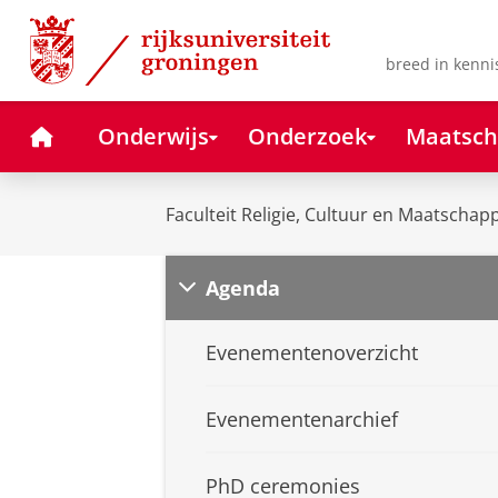
Skip
Skip
to
to
Content
Navigation
breed in kenni
Home
Onderwijs
Onderzoek
Maatsch
Faculteit Religie, Cultuur en Maatschapp
Agenda
Evenementenoverzicht
Evenementenarchief
PhD ceremonies