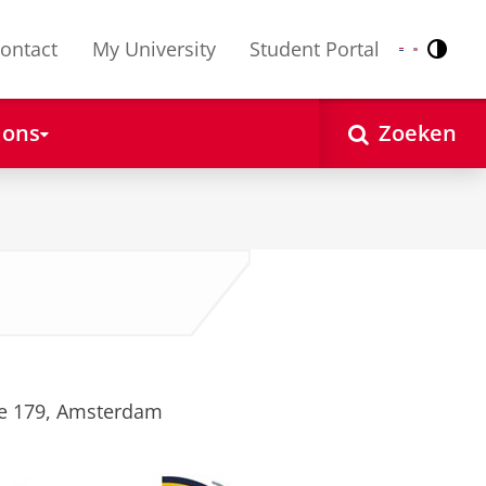
ontact
My University
Student Portal
Contr
Nederlands
English
 ons
Zoeken
de 179, Amsterdam