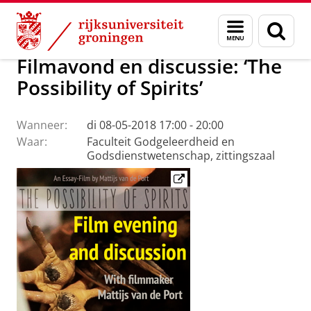
Skip
Skip
Faculteit Religie, Cultuur en Maatschappij
Agenda
Menu
Zoek
to
to
en
Content
Navigation
zoeken
Filmavond en discussie: ‘The
Possibility of Spirits’
Wanneer:
di 08-05-2018 17:00 - 20:00
Waar:
Faculteit Godgeleerdheid en
Godsdienstwetenschap, zittingszaal