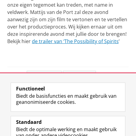
onze eigen tegemoet kan treden, met name in
veldwerk. Mattijs van de Port zal deze avond
aanwezig zijn om zijn film te vertonen en te vertellen
over het productieproces. Wij kijken ernaar uit om
deze inspirerende avond met jullie door te brengen!
Bekijk hier
de trailer van ‘The Possibility of Spirits
’
Deel dit
Facebook
LinkedIn
Functioneel
View this page in:
English
Biedt de basisfuncties en maakt gebruik van
geanonimiseerde cookies.
F
L
R
I
Y
Volg de RUG
a
i
S
n
o
Standaard
c
n
S
s
u
Biedt de optimale werking en maakt gebruik
e
k
-
t
T
Studiekiezers
van onder andere videocookies.