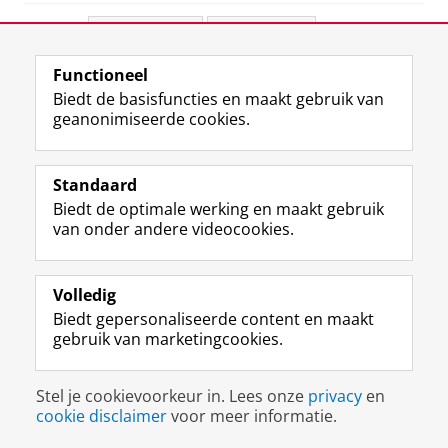
Deel dit
Facebook
LinkedIn
Functioneel
View this page in:
English
Biedt de basisfuncties en maakt gebruik van
geanonimiseerde cookies.
F
L
R
I
Y
Volg de RUG
a
i
S
n
o
Standaard
c
n
S
s
u
Biedt de optimale werking en maakt gebruik
e
k
-
t
T
Studiekiezers
van onder andere videocookies.
b
e
f
a
u
Maatschappij/bedrijven
o
d
e
g
b
o
I
e
r
e
Alumni
k
n
d
a
-
Volledig
p
-
R
m
k
Biedt gepersonaliseerde content en maakt
Over ons
a
p
i
-
a
gebruik van marketingcookies.
g
a
j
a
n
i
g
k
c
a
Disclaimer & Copyright
Privacy
Cookies
n
i
s
c
a
Stel je cookievoorkeur in. Lees onze
privacy
en
Inloggen
a
n
u
o
l
cookie disclaimer
voor meer informatie.
R
a
n
u
R