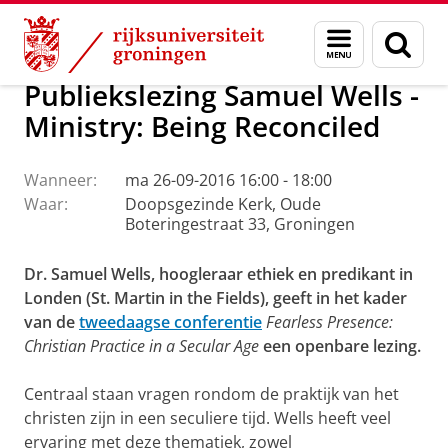
Skip
Skip
Faculteit Religie, Cultuur en Maatschappij
Agenda
Menu
Zoek
to
to
en
Content
Navigation
zoeken
Publiekslezing Samuel Wells -
Ministry: Being Reconciled
Wanneer:
ma 26-09-2016 16:00 - 18:00
Waar:
Doopsgezinde Kerk, Oude
Boteringestraat 33, Groningen
Dr. Samuel Wells, hoogleraar ethiek en predikant in
Londen (St. Martin in the Fields), geeft in het kader
van de
tweedaagse conferentie
Fearless Presence:
Christian Practice in a Secular Age
een openbare lezing.
Centraal staan vragen rondom de praktijk van het
christen zijn in een seculiere tijd. Wells heeft veel
ervaring met deze thematiek, zowel