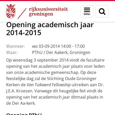
Skip
Skip
Faculteit Religie, Cultuur en Maatschappij
Agenda
Menu
Zoek
to
to
en
Content
Navigation
zoeken
Opening academisch jaar
2014-2015
Wanneer:
wo 03-09-2014 14:00 - 17:00
Waar:
PThU / Der Aakerk, Groningen
Op woensdag 3 september 2014 vindt de facultaire
opening van het academisch jaar plaats voor leden
van onze academische gemeenschap. Op deze
feestelijke dag zal de Stichting Oude Groninger
Kerken de
Van Tuikwerd Fellowship
uitreiken aan Dr.
J.E.A. Kroesen. Vanwege dit heugelijke feit vindt de
opening van het academisch jaar ditmaal plaats in
de Der Aa-kerk.