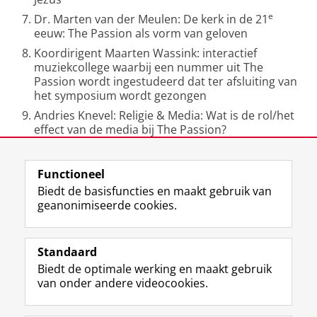
e
Dr. Marten van der Meulen: De kerk in de 21
eeuw: The Passion als vorm van geloven
Koordirigent Maarten Wassink: interactief
muziekcollege waarbij een nummer uit The
Passion wordt ingestudeerd dat ter afsluiting van
het symposium wordt gezongen
Andries Knevel: Religie & Media: Wat is de rol/het
effect van de media bij The Passion?
Laatst gewijzigd:
12 juni 2023 20:09
Functioneel
Biedt de basisfuncties en maakt gebruik van
geanonimiseerde cookies.
F
L
R
I
Y
Volg de RUG
a
i
S
n
o
Standaard
c
n
S
s
u
Biedt de optimale werking en maakt gebruik
e
k
-
t
T
Studiekiezers
van onder andere videocookies.
b
e
f
a
u
Maatschappij/bedrijven
o
d
e
g
b
o
I
e
r
e