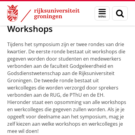
Skip
Skip
The Passion
Menu
Zoek
to
to
en
Content
Navigation
zoeken
Workshops
Tijdens het symposium zijn er twee rondes van drie
kwartier. De eerste ronde bestaat uit workshops die
gegeven worden door studenten en medewerkers
verbonden aan de faculteit Godgeleerdheid en
Godsdienstwetenschap aan de Rijksuniversiteit
Groningen. De tweede ronde bestaat uit
werkcolleges die worden verzorgd door sprekers
verbonden aan de RUG, de PThU en de EH.
Hieronder staat een opsomming van alle workshops
en werkcolleges die gegeven zullen worden. Als je je
opgeeft voor deelname aan het symposium, mag je
zelf kiezen aan welke workshops en werkcolleges je
mee wil doen!