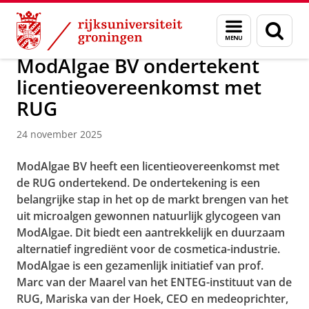
Skip
Skip
Over ons
Actueel
Nieuws
Nieuwsberichten
Menu
Zoek
to
to
en
Content
Navigation
zoeken
ModAlgae BV ondertekent
licentieovereenkomst met
RUG
24 november 2025
ModAlgae BV heeft een licentieovereenkomst met
de RUG ondertekend. De ondertekening is een
belangrijke stap in het op de markt brengen van het
uit microalgen gewonnen natuurlijk glycogeen van
ModAlgae. Dit biedt een aantrekkelijk en duurzaam
alternatief ingrediënt voor de cosmetica-industrie.
ModAlgae is een gezamenlijk initiatief van prof.
Marc van der Maarel van het ENTEG-instituut van de
RUG, Mariska van der Hoek, CEO en medeoprichter,