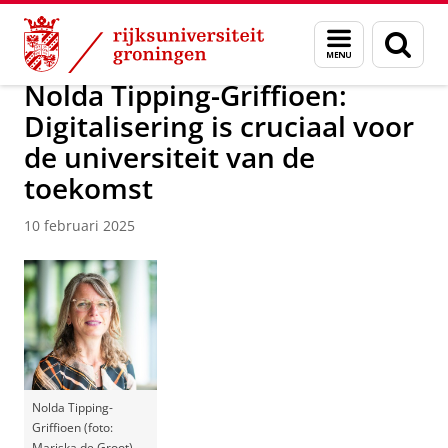
Skip
Skip
Over ons
Actueel
Nieuws
Nieuwsberichten
Menu
Zoek
to
to
en
Content
Navigation
zoeken
Nolda Tipping-Griffioen:
Digitalisering is cruciaal voor
de universiteit van de
toekomst
10 februari 2025
Nolda Tipping-
Griffioen (foto:
Mariska de Groot)