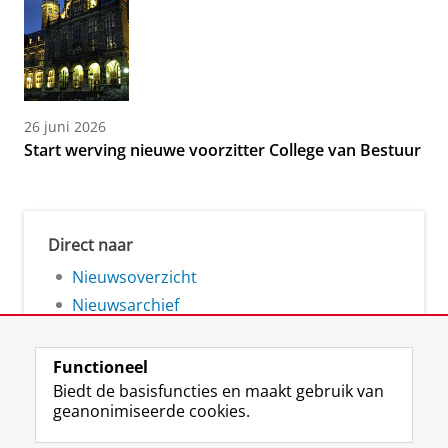
26 juni 2026
Start werving nieuwe voorzitter College van Bestuur
Direct naar
Nieuwsoverzicht
Nieuwsarchief
Functioneel
Biedt de basisfuncties en maakt gebruik van
geanonimiseerde cookies.
F
L
R
I
Y
Volg de RUG