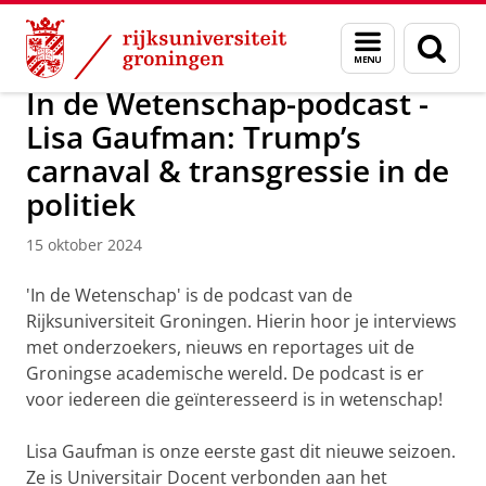
Skip
Skip
Over ons
Actueel
Nieuws
Nieuwsberichten
Menu
Zoek
to
to
en
Content
Navigation
zoeken
In de Wetenschap-podcast -
Lisa Gaufman: Trump’s
carnaval & transgressie in de
politiek
15 oktober 2024
'In de Wetenschap' is de podcast van de
Rijksuniversiteit Groningen. Hierin hoor je interviews
met onderzoekers, nieuws en reportages uit de
Groningse academische wereld. De podcast is er
voor iedereen die geïnteresseerd is in wetenschap!
Lisa Gaufman is onze eerste gast dit nieuwe seizoen.
Ze is Universitair Docent verbonden aan het