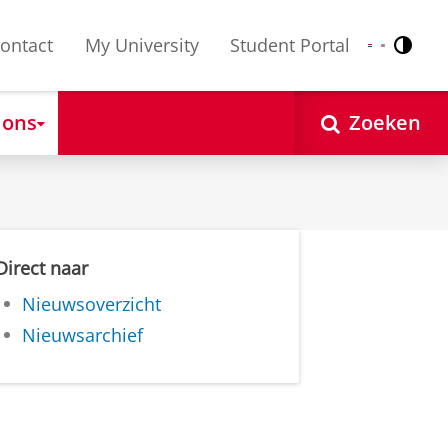
ontact
My University
Student Portal
Contr
Nederlands
English
 ons
Zoeken
Direct naar
Nieuwsoverzicht
Nieuwsarchief