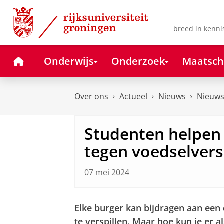
Skip
Skip
to
to
Content
Navigation
breed in kenni
Home
Onderwijs
Onderzoek
Maatsch
Over ons
Actueel
Nieuws
Nieuws
Studenten helpen 
tegen voedselversp
07 mei 2024
Elke burger kan bijdragen aan ee
te verspillen. Maar hoe kun je er 