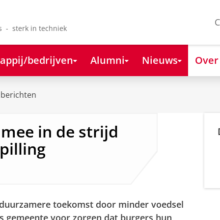
C
s - sterk in techniek
appij/bedrijven
Alumni
Nieuws
Over
berichten
mee in de strijd
illing
n duurzamere toekomst door minder voedsel
als gemeente voor zorgen dat burgers hun