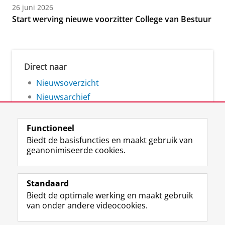
26 juni 2026
Start werving nieuwe voorzitter College van Bestuur
Direct naar
Nieuwsoverzicht
Nieuwsarchief
Functioneel
Biedt de basisfuncties en maakt gebruik van
geanonimiseerde cookies.
F
L
R
I
Y
Volg de RUG
a
i
S
n
o
Standaard
c
n
S
s
u
Biedt de optimale werking en maakt gebruik
e
k
-
t
T
Studiekiezers
van onder andere videocookies.
b
e
f
a
u
Maatschappij/bedrijven
o
d
e
g
b