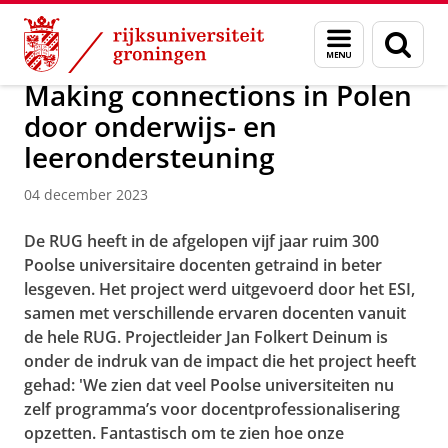
Skip
Skip
Over ons
Actueel
Nieuws
Nieuwsberichten
Menu
Zoek
to
to
en
Content
Navigation
zoeken
Making connections in Polen
door onderwijs- en
leerondersteuning
04 december 2023
De RUG heeft in de afgelopen vijf jaar ruim 300
Poolse universitaire docenten getraind in beter
lesgeven. Het project werd uitgevoerd door het ESI,
samen met verschillende ervaren docenten vanuit
de hele RUG. Projectleider Jan Folkert Deinum is
onder de indruk van de impact die het project heeft
gehad: 'We zien dat veel Poolse universiteiten nu
zelf programma’s voor docentprofessionalisering
opzetten. Fantastisch om te zien hoe onze