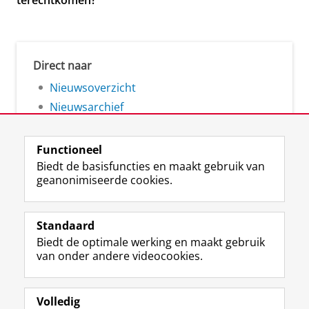
terechtkomen?
Direct naar
Nieuwsoverzicht
Nieuwsarchief
Functioneel
Biedt de basisfuncties en maakt gebruik van
geanonimiseerde cookies.
F
L
R
I
Y
Volg de RUG
a
i
S
n
o
Standaard
c
n
S
s
u
Biedt de optimale werking en maakt gebruik
e
k
-
t
T
Studiekiezers
van onder andere videocookies.
b
e
f
a
u
Maatschappij/bedrijven
o
d
e
g
b
o
I
e
r
e
Alumni
k
n
d
a
-
Volledig