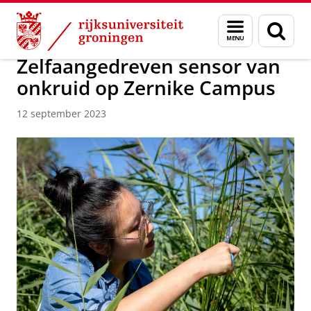
Skip
Skip
Over ons
Actueel
Nieuws
Nieuwsberichten
Menu
Zoek
to
to
en
Content
Navigation
zoeken
Zelfaangedreven sensor van
onkruid op Zernike Campus
12 september 2023