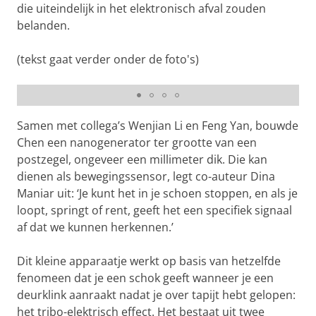
die uiteindelijk in het elektronisch afval zouden
belanden.
(tekst gaat verder onder de foto's)
Qi Chen en Dina Maniar werken aan de sensors | ©
Leoni von Ristok
Samen met collega’s Wenjian Li en Feng Yan, bouwde
Chen een nanogenerator ter grootte van een
postzegel, ongeveer een millimeter dik. Die kan
dienen als bewegingssensor, legt co-auteur Dina
Maniar uit: ‘Je kunt het in je schoen stoppen, en als je
loopt, springt of rent, geeft het een specifiek signaal
af dat we kunnen herkennen.’
Dit kleine apparaatje werkt op basis van hetzelfde
fenomeen dat je een schok geeft wanneer je een
deurklink aanraakt nadat je over tapijt hebt gelopen:
het tribo-elektrisch effect. Het bestaat uit twee