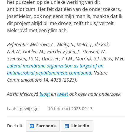
het puzzelen op de unieke werking van dit
antibioticum. Het feit dat één van de onderzoekers,
Josef Melcr, ook nog eens mijn man is, maakte dat ik
dit project altijd bij me droeg, zelfs thuis,’ vertelt
Melcrová met een glimlach.
Referentie: Melcrová, A., Maity, S., Melcr, J., de Kok,
N.A.W., Gabler, M., van der Eyden, J., Stensen, W.,
Svendsen, J.S.M., Driessen, A.J.M., Marrink, S.J., Roos, W.H.
Lateral membrane organization as target of an
antimicrobial peptidomimetic compound
. Nature
Communications 14, 4038 (2023).
Adéla Melcrová
blogt
en
tweet
ook over haar onderzoek.
Laatst gewijzigd:
10 februari 2025 09:13
Deel dit
Facebook
LinkedIn