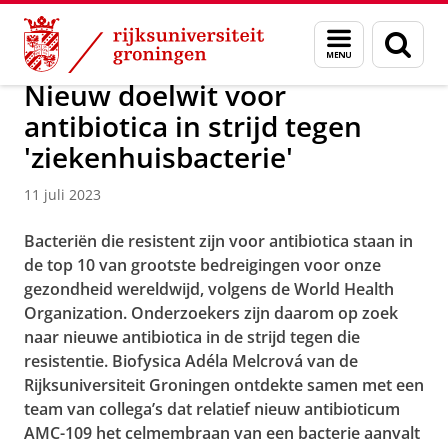
Skip
Skip
Over ons
Actueel
Nieuws
Nieuwsberichten
Menu
Zoek
to
to
en
Content
Navigation
zoeken
Nieuw doelwit voor
antibiotica in strijd tegen
'ziekenhuisbacterie'
11 juli 2023
Bacteriën die resistent zijn voor antibiotica staan in
de top 10 van grootste bedreigingen voor onze
gezondheid wereldwijd, volgens de World Health
Organization. Onderzoekers zijn daarom op zoek
naar nieuwe antibiotica in de strijd tegen die
resistentie. Biofysica Adéla Melcrová van de
Rijksuniversiteit Groningen ontdekte samen met een
team van collega’s dat relatief nieuw antibioticum
AMC-109 het celmembraan van een bacterie aanvalt