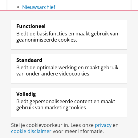
Nieuwsarchief
Functioneel
Biedt de basisfuncties en maakt gebruik van
geanonimiseerde cookies.
F
L
R
I
Y
Volg de RUG
a
i
S
n
o
Standaard
c
n
S
s
u
Biedt de optimale werking en maakt gebruik
e
k
-
t
T
Studiekiezers
van onder andere videocookies.
b
e
f
a
u
Maatschappij/bedrijven
o
d
e
g
b
o
I
e
r
e
Alumni
k
n
d
a
-
Volledig
p
-
R
m
k
Biedt gepersonaliseerde content en maakt
Over ons
a
p
i
-
a
gebruik van marketingcookies.
g
a
j
a
n
i
g
k
c
a
Disclaimer & Copyright
Privacy
Cookies
n
i
s
c
a
Stel je cookievoorkeur in. Lees onze
privacy
en
Inloggen
a
n
u
o
l
cookie disclaimer
voor meer informatie.
R
a
n
u
R