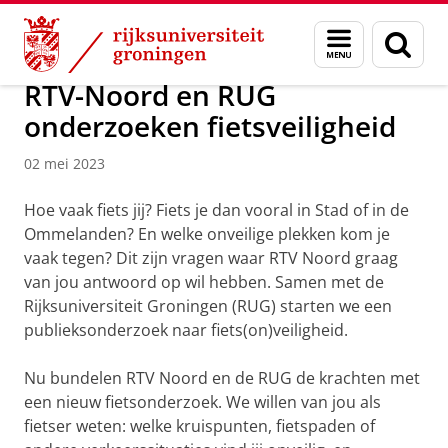
Skip
Skip
Over ons
Actueel
Nieuws
Nieuwsberichten
Menu
Zoek
to
to
en
Content
Navigation
zoeken
RTV-Noord en RUG
onderzoeken fietsveiligheid
02 mei 2023
Hoe vaak fiets jij? Fiets je dan vooral in Stad of in de
Ommelanden? En welke onveilige plekken kom je
vaak tegen? Dit zijn vragen waar RTV Noord graag
van jou antwoord op wil hebben. Samen met de
Rijksuniversiteit Groningen (RUG) starten we een
publieksonderzoek naar fiets(on)veiligheid.
Nu bundelen RTV Noord en de RUG de krachten met
een nieuw fietsonderzoek. We willen van jou als
fietser weten: welke kruispunten, fietspaden of