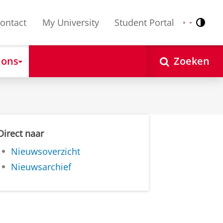
ontact
My University
Student Portal
Contr
Nederlands
English
 ons
Zoeken
Direct naar
Nieuwsoverzicht
Nieuwsarchief