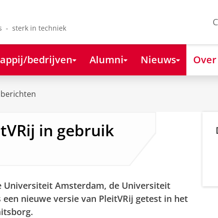
C
s - sterk in techniek
appij/bedrijven
Alumni
Nieuws
Over
berichten
tVRij in gebruik
e Universiteit Amsterdam, de Universiteit
en nieuwe versie van PleitVRij getest in het
itsborg.