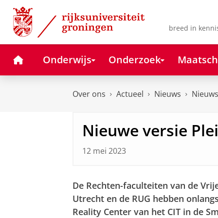
Skip
Skip
to
to
Content
Navigation
breed in kenni
Home
Onderwijs
Onderzoek
Maatsch
Over ons
Actueel
Nieuws
Nieuws
Nieuwe versie Plei
12 mei 2023
De Rechten-faculteiten van de Vrij
Utrecht en de RUG hebben onlangs e
Reality Center van het CIT in de Sm