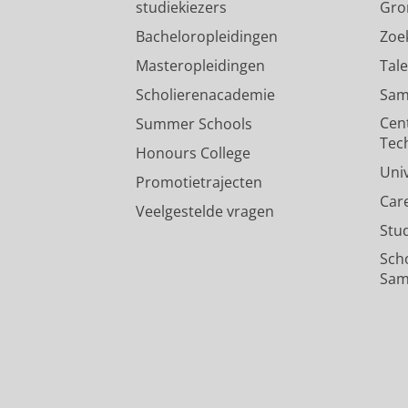
studiekiezers
Gro
Bacheloropleidingen
Zoe
Masteropleidingen
Tal
Scholierenacademie
Sam
Cen
Summer Schools
Tec
Honours College
Uni
Promotietrajecten
Car
Veelgestelde vragen
Stu
Sch
Sam