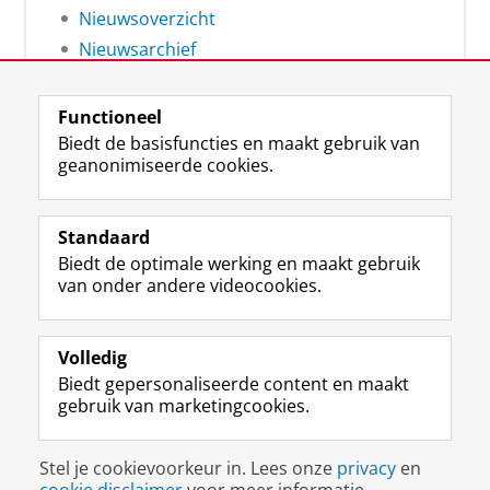
Nieuwsoverzicht
Nieuwsarchief
Functioneel
Biedt de basisfuncties en maakt gebruik van
geanonimiseerde cookies.
F
L
R
I
Y
Volg de RUG
a
i
S
n
o
Standaard
c
n
S
s
u
Biedt de optimale werking en maakt gebruik
e
k
-
t
T
Studiekiezers
van onder andere videocookies.
b
e
f
a
u
Maatschappij/bedrijven
o
d
e
g
b
o
I
e
r
e
Alumni
k
n
d
a
-
Volledig
p
-
R
m
k
Biedt gepersonaliseerde content en maakt
Over ons
a
p
i
-
a
gebruik van marketingcookies.
g
a
j
a
n
i
g
k
c
a
Disclaimer & Copyright
Privacy
Cookies
n
i
s
c
a
Stel je cookievoorkeur in. Lees onze
privacy
en
Inloggen
a
n
u
o
l