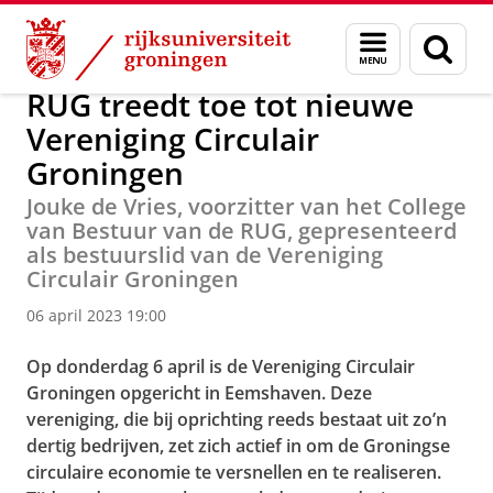
Skip
Skip
Over ons
Actueel
Nieuws
Nieuwsberichten
Menu
Zoek
to
to
en
Content
Navigation
zoeken
RUG treedt toe tot nieuwe
Vereniging Circulair
Groningen
Jouke de Vries, voorzitter van het College
van Bestuur van de RUG, gepresenteerd
als bestuurslid van de Vereniging
Circulair Groningen
06 april 2023 19:00
Op donderdag 6 april is de Vereniging Circulair
Groningen opgericht in Eemshaven. Deze
vereniging, die bij oprichting reeds bestaat uit zo’n
dertig bedrijven, zet zich actief in om de Groningse
circulaire economie te versnellen en te realiseren.