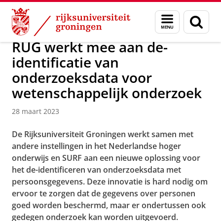
Skip
Skip
Over ons
Actueel
Nieuws
Nieuwsberichten
Menu
Zoek
to
to
en
Content
Navigation
zoeken
RUG werkt mee aan de-
identificatie van
onderzoeksdata voor
wetenschappelijk onderzoek
28 maart 2023
De Rijksuniversiteit Groningen werkt samen met
andere instellingen in het Nederlandse hoger
onderwijs en SURF aan een nieuwe oplossing voor
het de-identificeren van onderzoeksdata met
persoonsgegevens. Deze innovatie is hard nodig om
ervoor te zorgen dat de gegevens over personen
goed worden beschermd, maar er ondertussen ook
gedegen onderzoek kan worden uitgevoerd.