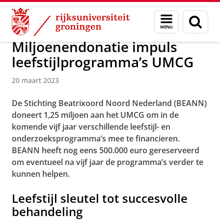
Skip
Skip
Over ons
Actueel
Nieuws
Nieuwsberichten
Menu
Zoek
to
to
en
Content
Navigation
zoeken
Miljoenendonatie impuls
leefstijlprogramma’s UMCG
20 maart 2023
De Stichting Beatrixoord Noord Nederland (BEANN)
doneert 1,25 miljoen aan het UMCG om in de
komende vijf jaar verschillende leefstijl- en
onderzoeksprogramma’s mee te financieren.
BEANN heeft nog eens 500.000 euro gereserveerd
om eventueel na vijf jaar de programma’s verder te
kunnen helpen.
Leefstijl sleutel tot succesvolle
behandeling