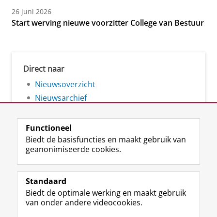
26 juni 2026
Start werving nieuwe voorzitter College van Bestuur
Direct naar
Nieuwsoverzicht
Nieuwsarchief
Functioneel
Biedt de basisfuncties en maakt gebruik van
geanonimiseerde cookies.
F
L
R
I
Y
Volg de RUG
a
i
S
n
o
Standaard
c
n
S
s
u
Biedt de optimale werking en maakt gebruik
e
k
-
t
T
Studiekiezers
van onder andere videocookies.
b
e
f
a
u
Maatschappij/bedrijven
o
d
e
g
b