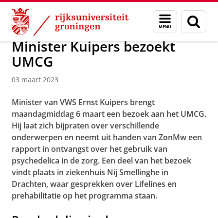
Skip
Skip
Over ons
Actueel
Nieuws
Nieuwsberichten
Menu
Zoek
to
to
en
Content
Navigation
zoeken
Minister Kuipers bezoekt
UMCG
03 maart 2023
Minister van VWS Ernst Kuipers brengt
maandagmiddag 6 maart een bezoek aan het
UMCG.
Hij laat zich bijpraten over verschillende
onderwerpen en neemt uit handen van ZonMw een
rapport in ontvangst over het gebruik van
psychedelica in de zorg. Een deel van het bezoek
vindt plaats in ziekenhuis Nij Smellinghe in
Drachten, waar gesprekken over Lifelines en
prehabilitatie op het programma staan.