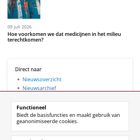
09 juli 2026
Hoe voorkomen we dat medicijnen in het milieu
terechtkomen?
Direct naar
Nieuwsoverzicht
Nieuwsarchief
Functioneel
Biedt de basisfuncties en maakt gebruik van
geanonimiseerde cookies.
F
L
R
I
Y
Volg de RUG
a
i
S
n
o