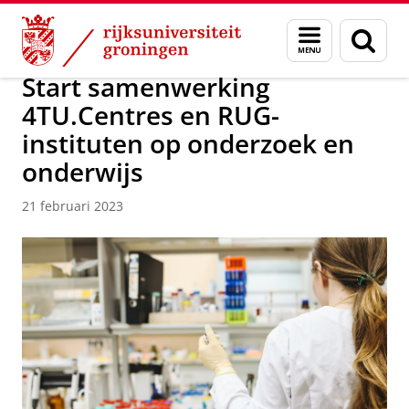
Skip
Skip
Over ons
Actueel
Nieuws
Nieuwsberichten
Menu
Zoek
to
to
en
Content
Navigation
zoeken
Start samenwerking
4TU.Centres en RUG-
instituten op onderzoek en
onderwijs
21 februari 2023