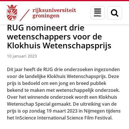
Skip
Skip
Over ons
Actueel
Nieuws
Nieuwsberichten
Menu
Zoek
to
to
en
Content
Navigation
zoeken
RUG nomineert drie
wetenschappers voor de
Klokhuis Wetenschapsprijs
10 januari 2023
Dit jaar heeft de RUG drie onderzoeken ingezonden
voor de landelijke Klokhuis Wetenschapsprijs. Deze
prijs is bedoeld om een jong en breed publiek
bekend te maken met wetenschappelijk onderzoek.
Over het winnende onderzoek wordt een Klokhuis
Wetenschap Special gemaakt. De uitreiking van de
prijs is op zondag 19 maart 2023 in Nijmegen tijdens
het InScience International Science Film Festival.