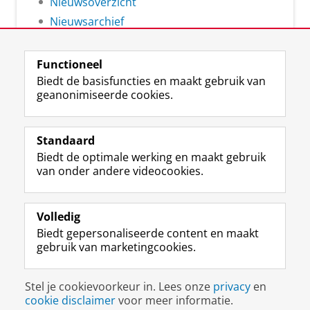
Nieuwsoverzicht
Nieuwsarchief
Functioneel
Biedt de basisfuncties en maakt gebruik van
geanonimiseerde cookies.
F
L
R
I
Y
Volg de RUG
a
i
S
n
o
Standaard
c
n
S
s
u
Biedt de optimale werking en maakt gebruik
e
k
-
t
T
Studiekiezers
van onder andere videocookies.
b
e
f
a
u
Maatschappij/bedrijven
o
d
e
g
b
o
I
e
r
e
Alumni
k
n
d
a
-
Volledig
p
-
R
m
k
Biedt gepersonaliseerde content en maakt
Over ons
a
p
i
-
a
gebruik van marketingcookies.
g
a
j
a
n
i
g
k
c
a
Disclaimer & Copyright
Privacy
Cookies
n
i
s
c
a
Stel je cookievoorkeur in. Lees onze
privacy
en
Inloggen
a
n
u
o
l
cookie disclaimer
voor meer informatie.