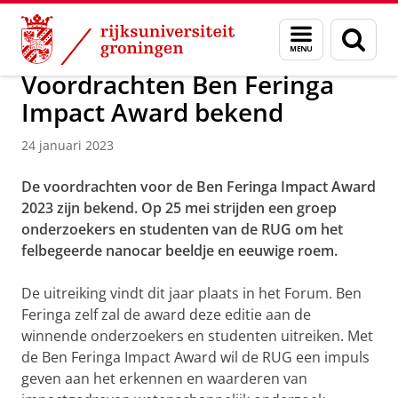
Skip
Skip
Over ons
Actueel
Nieuws
Nieuwsberichten
Menu
Zoek
to
to
en
Content
Navigation
zoeken
Voordrachten Ben Feringa
Impact Award bekend
24 januari 2023
De voordrachten voor de Ben Feringa Impact Award
2023 zijn bekend. Op 25 mei strijden een groep
onderzoekers en studenten van de RUG om het
felbegeerde nanocar beeldje en eeuwige roem.
De uitreiking vindt dit jaar plaats in het Forum. Ben
Feringa zelf zal de award deze editie aan de
winnende onderzoekers en studenten uitreiken. Met
de Ben Feringa Impact Award wil de RUG een impuls
geven aan het erkennen en waarderen van