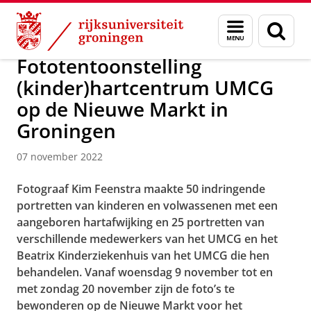
Skip
Skip
Over ons
Actueel
Nieuws
Nieuwsberichten
Menu
Zoek
to
to
en
Content
Navigation
zoeken
Fototentoonstelling
(kinder)hartcentrum UMCG
op de Nieuwe Markt in
Groningen
07 november 2022
Fotograaf Kim Feenstra maakte 50 indringende
portretten van kinderen en volwassenen met een
aangeboren hartafwijking en 25 portretten van
verschillende medewerkers van het UMCG en het
Beatrix Kinderziekenhuis van het UMCG die hen
behandelen. Vanaf woensdag 9 november tot en
met zondag 20 november zijn de foto’s te
bewonderen op de Nieuwe Markt voor het