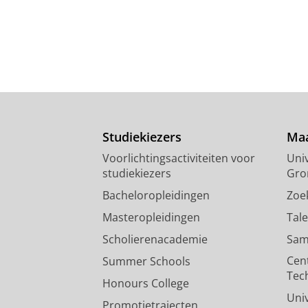
Studiekiezers
Maa
Voorlichtingsactiviteiten voor
Univ
studiekiezers
Gro
Bacheloropleidingen
Zoe
Masteropleidingen
Tal
Scholierenacademie
Sam
Cen
Summer Schools
Tec
Honours College
Uni
Promotietrajecten