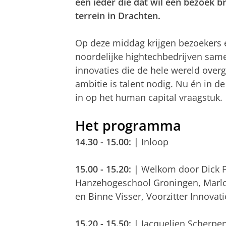
een ieder die dat wil een bezoek b
terrein in Drachten.
Op deze middag krijgen bezoekers ee
noordelijke hightechbedrijven sa
innovaties die de hele wereld over
ambitie is talent nodig. Nu én in
in op het human capital vraagstuk.
Het programma
14.30 - 15.00:
| Inloop
15.00 - 15.20:
| Welkom door Dick Po
Hanzehogeschool Groningen, Marloe
en Binne Visser, Voorzitter Innovat
15.20 - 15.50:
| Jacquelien Scherpe