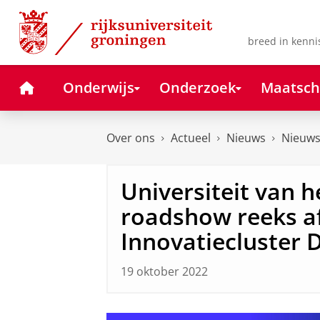
Skip
Skip
to
to
Content
Navigation
breed in kenni
Home
Onderwijs
Onderzoek
Maatsch
Over ons
Actueel
Nieuws
Nieuws
Universiteit van h
roadshow reeks a
Innovatiecluster 
19 oktober 2022