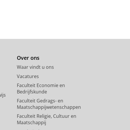
Over ons
Waar vindt u ons
Vacatures
Faculteit Economie en
Bedrijfskunde
ijs
Faculteit Gedrags- en
Maatschappijwetenschappen
Faculteit Religie, Cultuur en
Maatschappij