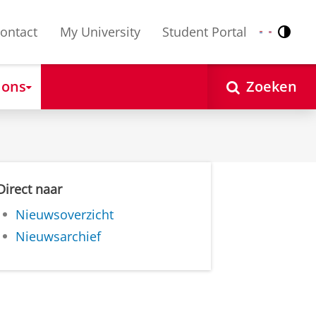
ontact
My University
Student Portal
Contr
Nederlands
English
 ons
Zoeken
Direct naar
Nieuwsoverzicht
Nieuwsarchief