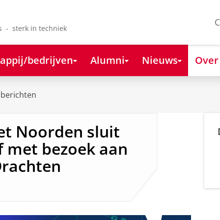
C
s - sterk in techniek
appij/bedrijven
Alumni
Nieuws
Over
berichten
et Noorden sluit
f met bezoek aan
Drachten