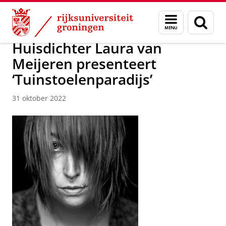
Skip
Skip
Over ons
Actueel
Nieuws
Nieuwsberichten
Menu
Zoek
to
to
en
Content
Navigation
zoeken
Huisdichter Laura van
Meijeren presenteert
‘Tuinstoelenparadijs’
31 oktober 2022