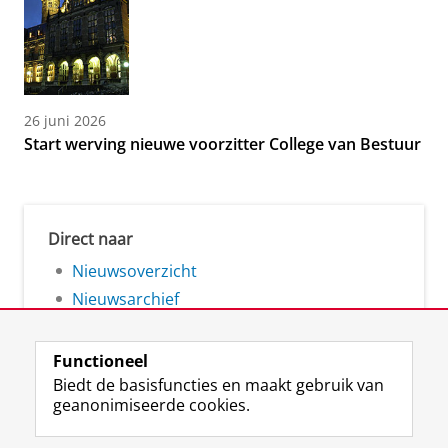
26 juni 2026
Start werving nieuwe voorzitter College van Bestuur
Direct naar
Nieuwsoverzicht
Nieuwsarchief
Functioneel
Biedt de basisfuncties en maakt gebruik van
geanonimiseerde cookies.
F
L
R
I
Y
Volg de RUG