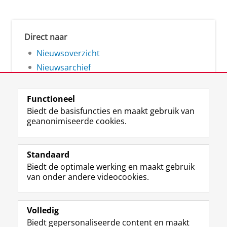
Direct naar
Nieuwsoverzicht
Nieuwsarchief
Functioneel
Biedt de basisfuncties en maakt gebruik van
geanonimiseerde cookies.
F
L
R
I
Y
Volg de RUG
a
i
S
n
o
Standaard
c
n
S
s
u
Biedt de optimale werking en maakt gebruik
e
k
-
t
T
Studiekiezers
van onder andere videocookies.
b
e
f
a
u
Maatschappij/bedrijven
o
d
e
g
b
o
I
e
r
e
Alumni
k
n
d
a
-
Volledig
p
-
R
m
k
Biedt gepersonaliseerde content en maakt
Over ons