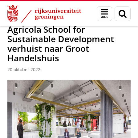
Skip
Skip
Over ons
Actueel
Nieuws
Nieuwsberichten
Menu
Zoek
to
to
en
Content
Navigation
zoeken
Agricola School for
Sustainable Development
verhuist naar Groot
Handelshuis
20 oktober 2022