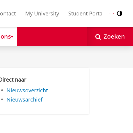
ontact
My University
Student Portal
Contr
Nederlands
English
 ons
Zoeken
Direct naar
Nieuwsoverzicht
Nieuwsarchief