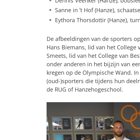
Dennis Veenker (Hanze), bobslee
Sanne in ’t Hof (Hanze), schaats
Eythora Thorsdottir (Hanze), tu
De afbeeldingen van de sporters 
Hans Biemans, lid van het College v
Smeets, lid van het College van B
onder anderen in het bijzijn van ee
kregen op de Olympische Wand. In t
(oud-)sporters die tijdens hun dee
de RUG of Hanzehogeschool.