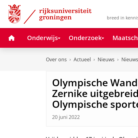
Skip
Skip
to
to
Content
Navigation
breed in kenni
Home
Onderwijs
Onderzoek
Maatsch
Over ons
Actueel
Nieuws
Nieuws
Olympische Wand
Zernike uitgebrei
Olympische sport
20 juni 2022