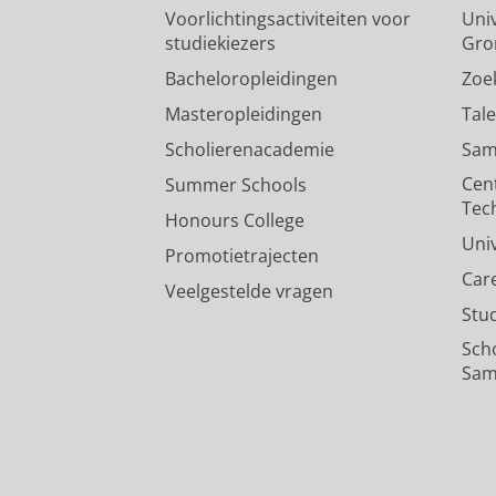
Voorlichtingsactiviteiten voor
Univ
studiekiezers
Gro
Bacheloropleidingen
Zoe
Masteropleidingen
Tal
Scholierenacademie
Sam
Cen
Summer Schools
Tec
Honours College
Uni
Promotietrajecten
Car
Veelgestelde vragen
Stu
Sch
Sam