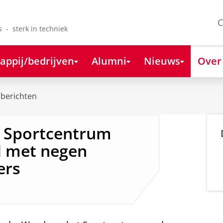
C
s - sterk in techniek
appij/bedrijven
Alumni
Nieuws
Over
berichten
 Sportcentrum
d met negen
ers