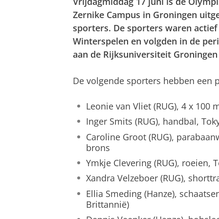
Vrijdagmiddag 17 juni is de Olym
Zernike Campus in Groningen uitg
sporters. De sporters waren actie
Winterspelen en volgden in de peri
aan de Rijksuniversiteit Groninge
De volgende sporters hebben een 
Leonie van Vliet (RUG), 4 x 100 
Inger Smits (RUG), handbal, Tok
Caroline Groot (RUG), parabaan
brons
Ymkje Clevering (RUG), roeien, T
Xandra Velzeboer (RUG), shorttr
Ellia Smeding (Hanze), schaatse
Brittannië)