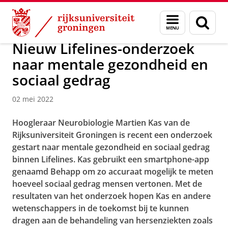
Skip
Skip
Over ons
Actueel
Nieuws
Nieuwsberichten
Menu
Zoek
to
to
en
Content
Navigation
zoeken
Nieuw Lifelines-onderzoek
naar mentale gezondheid en
sociaal gedrag
02 mei 2022
Hoogleraar Neurobiologie Martien Kas van de
Rijksuniversiteit Groningen is recent een onderzoek
gestart naar mentale gezondheid en sociaal gedrag
binnen Lifelines. Kas gebruikt een smartphone-app
genaamd Behapp om zo accuraat mogelijk te meten
hoeveel sociaal gedrag mensen vertonen. Met de
resultaten van het onderzoek hopen Kas en andere
wetenschappers in de toekomst bij te kunnen
dragen aan de behandeling van hersenziekten zoals