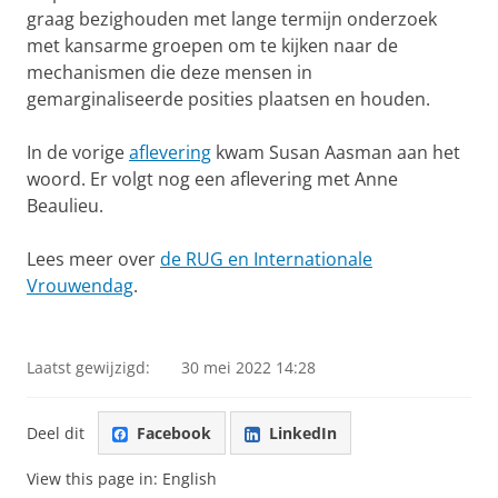
graag bezighouden met lange termijn onderzoek
met kansarme groepen om te kijken naar de
mechanismen die deze mensen in
gemarginaliseerde posities plaatsen en houden.
In de vorige
aflevering
kwam Susan Aasman aan het
woord. Er volgt nog een aflevering met Anne
Beaulieu.
Lees meer over
de RUG en Internationale
Vrouwendag
.
In beeld: Aletta Jacobs hoogleraar Louise Meijering
Pas uw cookie instellingen aan
om deze
video te zien
Laatst gewijzigd:
30 mei 2022 14:28
Deel dit
Facebook
LinkedIn
View this page in:
English