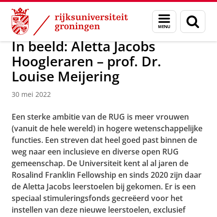
Skip
Skip
Over ons
Actueel
Nieuws
Nieuwsberichten
Menu
Zoek
to
to
en
Content
Navigation
zoeken
In beeld: Aletta Jacobs
Hoogleraren – prof. Dr.
Louise Meijering
30 mei 2022
Een sterke ambitie van de RUG is meer vrouwen
(vanuit de hele wereld) in hogere wetenschappelijke
functies. Een streven dat heel goed past binnen de
weg naar een inclusieve en diverse open RUG
gemeenschap. De Universiteit kent al al jaren de
Rosalind Franklin Fellowship en sinds 2020 zijn daar
de Aletta Jacobs leerstoelen bij gekomen. Er is een
speciaal stimuleringsfonds gecreëerd voor het
instellen van deze nieuwe leerstoelen, exclusief